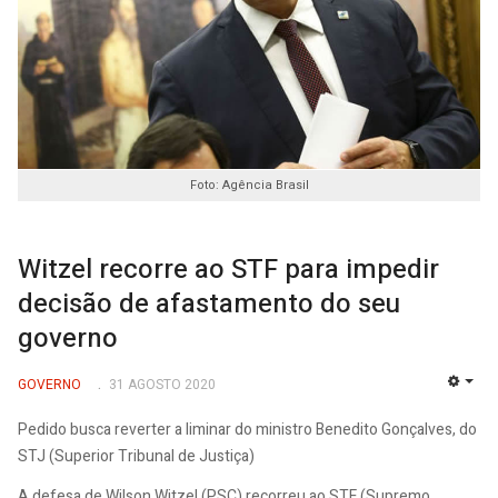
Foto: Agência Brasil
Witzel recorre ao STF para impedir
decisão de afastamento do seu
governo
GOVERNO
31 AGOSTO 2020
EMP
Pedido busca reverter a liminar do ministro Benedito Gonçalves, do
STJ (Superior Tribunal de Justiça)
A defesa de Wilson Witzel (PSC) recorreu ao STF (Supremo