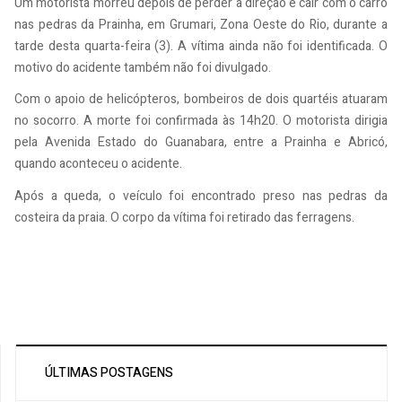
Um motorista morreu depois de perder a direção e cair com o carro
nas pedras da Prainha, em Grumari, Zona Oeste do Rio, durante a
tarde desta quarta-feira (3). A vítima ainda não foi identificada. O
motivo do acidente também não foi divulgado.
Com o apoio de helicópteros, bombeiros de dois quartéis atuaram
no socorro. A morte foi confirmada às 14h20. O motorista dirigia
pela Avenida Estado do Guanabara, entre a Prainha e Abricó,
quando aconteceu o acidente.
Após a queda, o veículo foi encontrado preso nas pedras da
costeira da praia. O corpo da vítima foi retirado das ferragens.
ÚLTIMAS POSTAGENS