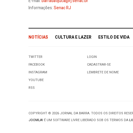
E-mail:
barradatijuca@rj.senac.br
Informações:
Senac RJ
NOTÍCIAS
CULTURA E LAZER
ESTILO DE VIDA
TWITTER
LOGIN
FACEBOOK
CADASTRAR-SE
INSTAGRAM
LEMBRETE DE NOME
YOUTUBE
RSS
COPYRIGHT © 2026 JORNAL DA BARRA. TODOS OS DIREITOS RES
JOOMLA!
É UM SOFTWARE LIVRE LIBERADO SOB OS TERMOS DA
LI