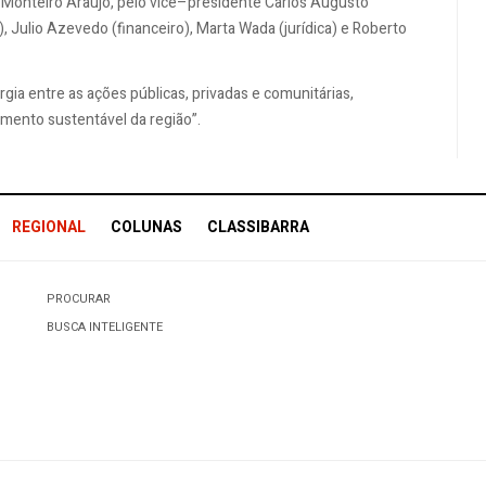
Monteiro Araújo, pelo vice–presidente Carlos Augusto
, Julio Azevedo (financeiro), Marta Wada (jurídica) e Roberto
rgia entre as ações públicas, privadas e comunitárias,
mento sustentável da região”.
REGIONAL
COLUNAS
CLASSIBARRA
PROCURAR
BUSCA INTELIGENTE