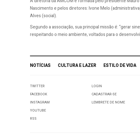
A diretoria da AMCOM é formada pelo presidente Mauro 
Nascimento e pelos diretores: Ivone Melo (administrativa)
Alves (social).
Segundo a associação, sua principal missão é: “gerar sine
respeitando o meio ambiente, voltados para o desenvolvi
NOTÍCIAS
CULTURA E LAZER
ESTILO DE VIDA
TWITTER
LOGIN
FACEBOOK
CADASTRAR-SE
INSTAGRAM
LEMBRETE DE NOME
YOUTUBE
RSS