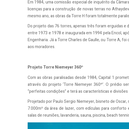
Em 1984, uma comissão especial de inquérito da Câmara
licenças para a construção de novas terras no Athaydev
mesmo ano, as obras da Torre H foram totalmente parali
Do projeto das 76 torres, apenas três foram erguidas e
entre 1973 e 1978 e inaugurada em 1994 pela Encol, a
Engenharia. Já a Torre Charles de Gaulle, ou Torre A, fo
aos moradores.
Projeto Torre Niemeyer 360º
Com as obras paralisadas desde 1984, Capital 1 promete
através do projeto ‘Torre Niemeyer 360º’. O prédio se
“perfeitas condições” e terá as características e divisõe
Projetado por Paulo Sergio Niemeyer, bisneto de Oscar,
7.000m² da área de lazer, com edículas para conforto
salas de reuniões, lavanderia, sauna, piscina, beach tenni