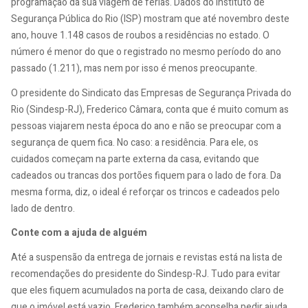
programação da sua viagem de férias. Dados do Instituto de
Segurança Pública do Rio (ISP) mostram que até novembro deste
ano, houve 1.148 casos de roubos a residências no estado. O
número é menor do que o registrado no mesmo período do ano
passado (1.211), mas nem por isso é menos preocupante.
O presidente do Sindicato das Empresas de Segurança Privada do
Rio (Sindesp-RJ), Frederico Câmara, conta que é muito comum as
pessoas viajarem nesta época do ano e não se preocupar com a
segurança de quem fica. No caso: a residência. Para ele, os
cuidados começam na parte externa da casa, evitando que
cadeados ou trancas dos portões fiquem para o lado de fora. Da
mesma forma, diz, o ideal é reforçar os trincos e cadeados pelo
lado de dentro.
Conte com a ajuda de alguém
Até a suspensão da entrega de jornais e revistas está na lista de
recomendações do presidente do Sindesp-RJ. Tudo para evitar
que eles fiquem acumulados na porta de casa, deixando claro de
que o imóvel está vazio. Frederico também aconselha pedir ajuda