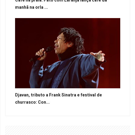
Café na praia: Pato com Laranja lança café da
manhã na orla ...
Djavan, tributo a Frank Sinatra e festival de
churrasco: Con...