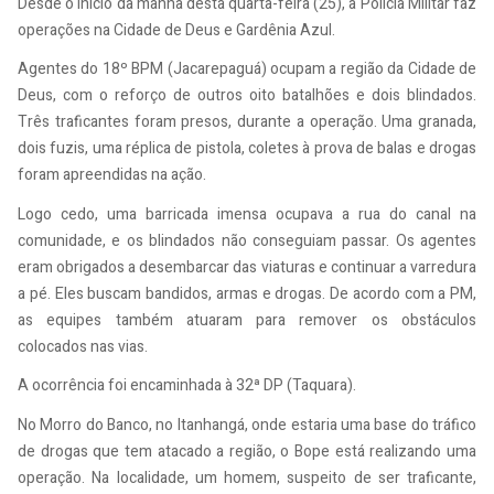
Desde o início da manhã desta quarta-feira (25), a Polícia Militar faz
operações na Cidade de Deus e Gardênia Azul.
Agentes do 18º BPM (Jacarepaguá) ocupam a região da Cidade de
Deus, com o reforço de outros oito batalhões e dois blindados.
Três traficantes foram presos, durante a operação. Uma granada,
dois fuzis, uma réplica de pistola, coletes à prova de balas e drogas
foram apreendidas na ação.
Logo cedo, uma barricada imensa ocupava a rua do canal na
comunidade, e os blindados não conseguiam passar. Os agentes
eram obrigados a desembarcar das viaturas e continuar a varredura
a pé. Eles buscam bandidos, armas e drogas. De acordo com a PM,
as equipes também atuaram para remover os obstáculos
colocados nas vias.
A ocorrência foi encaminhada à 32ª DP (Taquara).
No Morro do Banco, no Itanhangá, onde estaria uma base do tráfico
de drogas que tem atacado a região, o Bope está realizando uma
operação. Na localidade, um homem, suspeito de ser traficante,