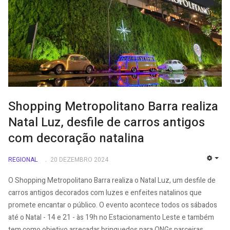
Shopping Metropolitano Barra realiza
Natal Luz, desfile de carros antigos
com decoração natalina
REGIONAL
20 DEZEMBRO 2024
EMP
O Shopping Metropolitano Barra realiza o Natal Luz, um desfile de
carros antigos decorados com luzes e enfeites natalinos que
promete encantar o público. O evento acontece todos os sábados
até o Natal - 14 e 21 - às 19h no Estacionamento Leste e também
tem como objetivo arrecadar brinquedos para ONGs parceiras.