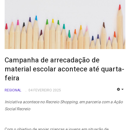
Campanha de arrecadação de
material escolar acontece até quarta-
feira
REGIONAL
04 FEVEREIRO 2025
EMP
Iniciativa acontece no Recreio Shopping, em parceria com a Ação
Social Recreio
Com o objetivo de apoiar crianças e jovens em situação de