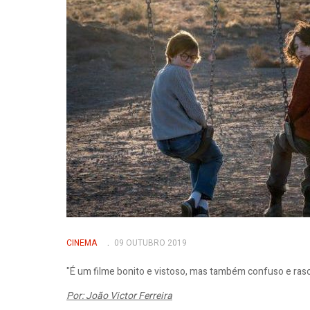
CINEMA
09 OUTUBRO 2019
"É um filme bonito e vistoso, mas também confuso e ras
Por: João Victor Ferreira