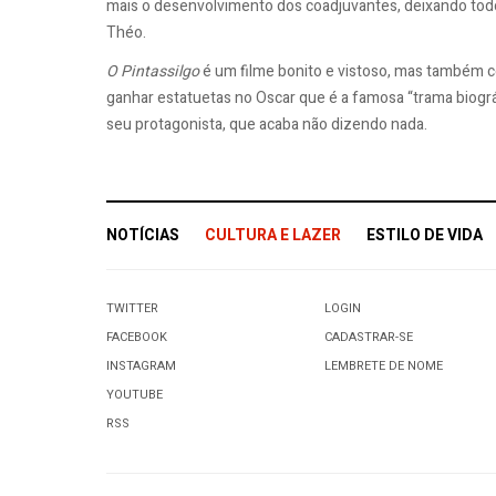
mais o desenvolvimento dos coadjuvantes, deixando todo
Théo.
O Pintassilgo
é um filme bonito e vistoso, mas também c
ganhar estatuetas no Oscar que é a famosa “trama biográ
seu protagonista, que acaba não dizendo nada.
NOTÍCIAS
CULTURA E LAZER
ESTILO DE VIDA
TWITTER
LOGIN
FACEBOOK
CADASTRAR-SE
INSTAGRAM
LEMBRETE DE NOME
YOUTUBE
RSS