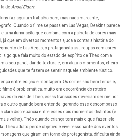
lta de
Ansel Elgort
.
akins faz aqui um trabalho bom, mas nada marcante,
ógrafo. Quando o filme se passa em Las Vegas, Deakins parece
s e uma iluminação que combina com a palheta de cores mais
l, já que em diversos momentos ajuda a contar a história do
egmento de Las Vegas, o protagonista usa roupas com cores
: algo que fala muito do estado de espírito de Théo com a
m o seu papel, dando textura e, em alguns momentos, cheiro
tiguidades que te fazem se sentir naquele ambiente rústico.
rença entre edição e montagem. Os cortes são bem feitos e,
filme é problemática, muito em decorrência do roteiro
aves da vida de Théo, essas transições deveriam ser melhor
ra o outro quando bem entende, gerando esse descompasso
a clara discrepância entre esses dois momentos distintos (e
mais velho). Théo quando criança tem mais o que fazer, ele
. Théo adulto perde objetivo e vive ressonante dos eventos
rsonagens que giram em torno do protagonista, dificulta ainda