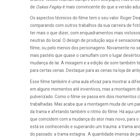
de
Oakes Fegley
é mais convincente do que a versão adu
Os aspectos técnicos do filme tem o seu valor. Roger De
comparando com outros trabalhos da sua carreira de fot
ter mais o que dizer, com enquadramentos mais vistoso
neutras do local. O design de produção aqui é sensaciona
filme, ou pelo menos dos personagens. Novamente no s
mais pastéis que quase o camuflam com o lugar desértico
mudança de lar. A mixagem e a edição de som também te
para certas cenas. Destaque para as cenas na loja de an
Esse filme
também é uma aula eficaz para mostrar a dife
em alguns momentos até inventivos, mas a montagem do 
pulverizado. Como o filme se passa em dois momentos ch
trabalhadas. Mas acaba que a montagem muda de um pa
da trama e afetando também o ritmo do filme. Há aqui um
que coincidem com a mudança do ator mais novo, para o 
está se conhecendo e superando um trauma: a trama anda
do passado: a trama estagna. A quantidade imensa de pe