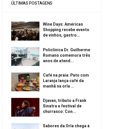
ÚLTIMAS POSTAGENS
Wine Days: Américas
Shopping recebe evento
de vinhos, gastro...
Policlínica Dr. Guilherme
Romano comemora três
anos de atend...
Café na praia: Pato com
Laranja lança café da
manhã na orla ...
Djavan, tributo a Frank
Sinatra e festival de
churrasco: Con...
Sabores da Orla chega à