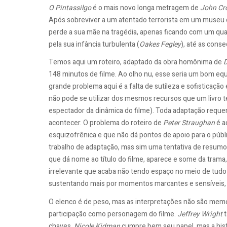
O Pintassilgo
é o mais novo longa metragem de
John Cr
Após sobreviver a um atentado terrorista em um museu 
perde a sua mãe na tragédia, apenas ficando com um quad
pela sua infância turbulenta (
Oakes Fegley
), até as cons
Temos aqui um roteiro, adaptado da obra homônima de
D
148 minutos de filme. Ao olho nu, esse seria um bom equ
grande problema aqui é a falta de sutileza e sofisticaç
não pode se utilizar dos mesmos recursos que um livro 
espectador da dinâmica do filme). Toda adaptação requer
acontecer. O problema do roteiro de
Peter Straughan
é a
esquizofrênica e que não dá pontos de apoio para o públ
trabalho de adaptação, mas sim uma tentativa de resumo 
que dá nome ao título do filme, aparece e some da trama
irrelevante que acaba não tendo espaço no meio de tudo 
sustentando mais por momentos marcantes e sensíveis, 
O elenco é de peso, mas as interpretações não são mem
participação como personagem do filme.
Jeffrey Wright
t
chaves.
Nicole Kidman
cumpre bem seu papel, mas a histó