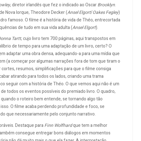
owley
, diretor irlandês que fez o indicado ao Oscar
Brooklyn
.
de Nova Iorque, Theodore Decker (
Ansel Elgort
/
Oakes Fegley
)
ro famoso. O filme é a história de vida de Théo, entrecortada
equências de tudo em sua vida adulta (
Ansel Elgort
).
onna Tartt
, cujo livro tem 700 páginas, aqui transpostos em
ilíbrio de tempo para uma adaptação de um livro, certo? O
ão em adaptar uma obra densa, adequando-a para uma mídia que
tem (a começar por algumas narrações fora de tom que tiram o
 cortes, resumos, simplificações para que o filme consiga
cabar atirando para todos os lados, criando uma trama
ico seguir com a história de Théo. O que vemos aqui não é um
de todos os eventos possíveis do premiado livro. O quadro,
, quando o roteiro bem entende, se tornando algo tão
isso. O filme acaba perdendo profundidade e foco, se
do que necessariamente pelo conjunto narrativo.
oráveis. Destaque para
Finn Wolfhard
que tem a melhor
ambém consegue entregar bons diálogos em momentos
ria não dá muito mais o que ela fazer. A interpretação