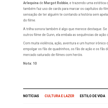
Arlequina
de
Margot Robbie
, e trazendo uma estética c
também faz uso de cards para marcar os capítulos do film
sensação de ter alguém te contando a história sem apelar p
do filme.
A trilha sonora também é algo que merece destaque. S
outros filme de Gunn, ela embala as sequências de ação
Com muita violência, ação, aventura e um humor irônico d
empolgar os fãs de quadrinhos, os fãs de ação e os fãs 
mercado saturado de filmes com heróis.
Nota: 10
NOTÍCIAS
CULTURA E LAZER
ESTILO DE VIDA