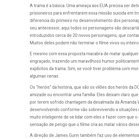
A trama é a básica. Uma ameaça aos EUA precisa ser det
prisioneiros para enfrentarem essa missão suicida em tr
diferencia do primeiro no desenvolvimento dos persona
seu antecessor, aqui todos os personagens são descart
introduzidos cerca de 20 novos personagens, que conta
Muitos deles podem não terminar o filme vivos ou inteiro
E mesmo com essa proposta macabra de matar qualquer um
engraçado, trazendo um maravilhoso humor politicamente
explícitos da trama. Sim, se você tiver problema com 
algumas cenas.
Os "heróis” da história, que são os vilões dos heróis da 
amizade ou encontrar uma família. Eles deixam claro qu
por terem sofrido chantagem da desalmada da Amanda Wa
desenvolvendo conforme vão sobrevivendo a situações mo
muito inteligente de se lidar com eles e fazer com que 
sensação de perigo que o filme cria ao matar vários desse
A direção de James Gunn também faz uso de elementos