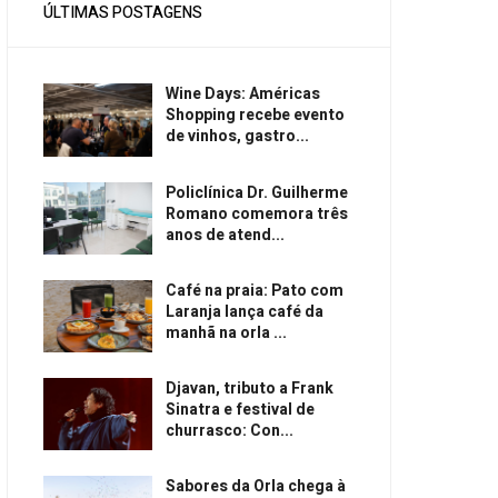
ÚLTIMAS POSTAGENS
Wine Days: Américas
Shopping recebe evento
de vinhos, gastro...
Policlínica Dr. Guilherme
Romano comemora três
anos de atend...
Café na praia: Pato com
Laranja lança café da
manhã na orla ...
Djavan, tributo a Frank
Sinatra e festival de
churrasco: Con...
Sabores da Orla chega à