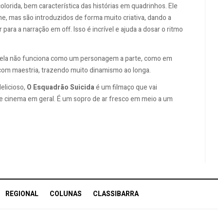
olorida, bem característica das histórias em quadrinhos. Ele
e, mas são introduzidos de forma muito criativa, dando a
ara a narração em off. Isso é incrível e ajuda a dosar o ritmo
e ela não funciona como um personagem a parte, como em
 com maestria, trazendo muito dinamismo ao longa.
elicioso,
O Esquadrão Suicida
é um filmaço que vai
de cinema em geral. É um sopro de ar fresco em meio a um
REGIONAL
COLUNAS
CLASSIBARRA