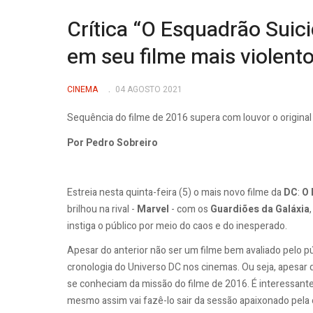
Crítica “O Esquadrão Suic
em seu filme mais violent
CINEMA
04 AGOSTO 2021
Sequência do filme de 2016 supera com louvor o origina
Por Pedro Sobreiro
Estreia nesta quinta-feira (5) o mais novo filme da
DC
:
O 
brilhou na rival -
Marvel
- com os
Guardiões da Galáxia
instiga o público por meio do caos e do inesperado.
Apesar do anterior não ser um filme bem avaliado pelo pú
cronologia do Universo DC nos cinemas. Ou seja, apesar d
se conheciam da missão do filme de 2016. É interessante p
mesmo assim vai fazê-lo sair da sessão apaixonado pela 