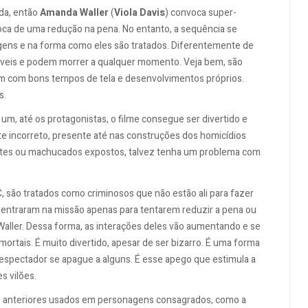
ida, então
Amanda Waller
(
Viola Davis
) convoca super-
oca de uma redução na pena. No entanto, a sequência se
gens e na forma como eles são tratados. Diferentemente de
áveis e podem morrer a qualquer momento. Veja bem, são
m com bons tempos de tela e desenvolvimentos próprios.
s.
, até os protagonistas, o filme consegue ser divertido e
 incorreto, presente até nas construções dos homicídios
mortes ou machucados expostos, talvez tenha um problema com
DC, são tratados como criminosos que não estão ali para fazer
e entraram na missão apenas para tentarem reduzir a pena ou
ller. Dessa forma, as interações deles vão aumentando e se
rtais. É muito divertido, apesar de ser bizarro. É uma forma
o espectador se apague a alguns. É esse apego que estimula a
s vilões.
 anteriores usados em personagens consagrados, como a