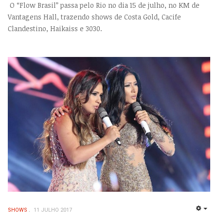
O “Flow Brasil” passa pelo Rio no dia 15 de julho, no KM de
Vantagens Hall, trazendo shows de Costa Gold, Cacife
Clandestino, Haikaiss e 3030.
SHOWS
11 JULHO 2017
EMP