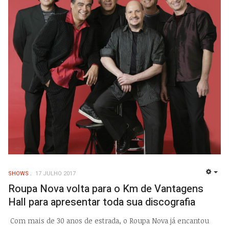
SHOWS
17 JULHO 2017
EMP
Roupa Nova volta para o Km de Vantagens
Hall para apresentar toda sua discografia
Com mais de 30 anos de estrada, o Roupa Nova já encantou