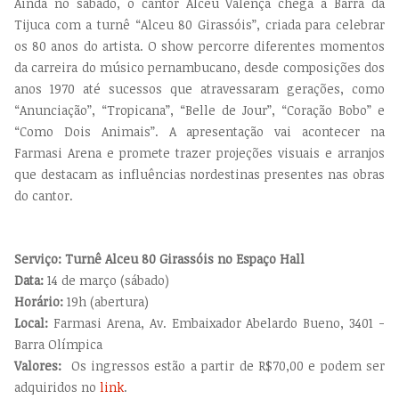
Ainda no sábado, o cantor Alceu Valença chega à Barra da
Tijuca com a turnê “Alceu 80 Girassóis”, criada para celebrar
os 80 anos do artista. O show percorre diferentes momentos
da carreira do músico pernambucano, desde composições dos
anos 1970 até sucessos que atravessaram gerações, como
“Anunciação”, “Tropicana”, “Belle de Jour”, “Coração Bobo” e
“Como Dois Animais”. A apresentação vai acontecer na
Farmasi Arena e promete trazer projeções visuais e arranjos
que destacam as influências nordestinas presentes nas obras
do cantor.
Serviço: Turnê Alceu 80 Girassóis no Espaço Hall
Data:
14 de março (sábado)
Horário:
19h (abertura)
Local:
Farmasi Arena,
Av. Embaixador Abelardo Bueno, 3401 -
Barra Olímpica
Valores:
Os ingressos estão a partir de R$70,00 e podem ser
adquiridos no
link
.