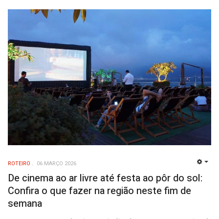
ROTEIRO
06 MARÇO 2026
EMP
De cinema ao ar livre até festa ao pôr do sol:
Confira o que fazer na região neste fim de
semana