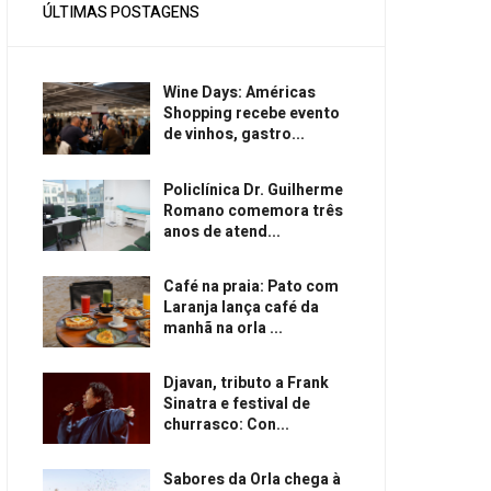
ÚLTIMAS POSTAGENS
Wine Days: Américas
Shopping recebe evento
de vinhos, gastro...
Policlínica Dr. Guilherme
Romano comemora três
anos de atend...
Café na praia: Pato com
Laranja lança café da
manhã na orla ...
Djavan, tributo a Frank
Sinatra e festival de
churrasco: Con...
Sabores da Orla chega à