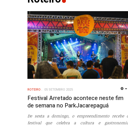
ROTEIRO
05 SETEMBRO 2025
Festival Arretado acontece neste fim
de semana no ParkJacarepaguá
De sexta a domingo, o empreendimento recebe 
festival que celebra a cultura e gastronomi