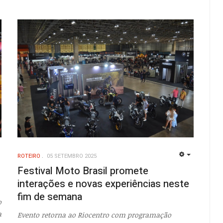
ROTEIRO
05 SETEMBRO 2025
EMPTY
EMPTY
Festival Moto Brasil promete
interações e novas experiências neste
fim de semana
o
a
Evento retorna ao Riocentro com programação