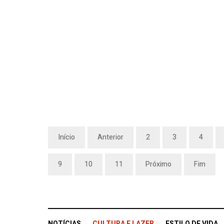
Início
Anterior
2
3
4
9
10
11
Próximo
Fim
NOTÍCIAS
CULTURA E LAZER
ESTILO DE VIDA