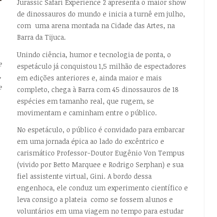
Jurassic Safari Experience 2 apresenta o maior show
de dinossauros do mundo e inicia a turnê em julho,
EMPTY
com uma arena montada na Cidade das Artes, na
Barra da Tijuca.
Unindo ciência, humor e tecnologia de ponta, o
e
espetáculo já conquistou 1,5 milhão de espectadores
,
em edições anteriores e, ainda maior e mais
e
completo, chega à Barra com 45 dinossauros de 18
espécies em tamanho real, que rugem, se
movimentam e caminham entre o público.
No espetáculo, o público é convidado para embarcar
em uma jornada épica ao lado do excêntrico e
carismático Professor-Doutor Eugênio Von Tempus
(vivido por Betto Marquee e Rodrigo Serphan) e sua
fiel assistente virtual, Gini. A bordo dessa
engenhoca, ele conduz um experimento científico e
leva consigo a plateia como se fossem alunos e
voluntários em uma viagem no tempo para estudar