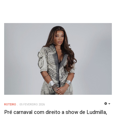
ROTEIRO
05 FEVEREIRO 2026
EMP
Pré carnaval com direito a show de Ludmilla,