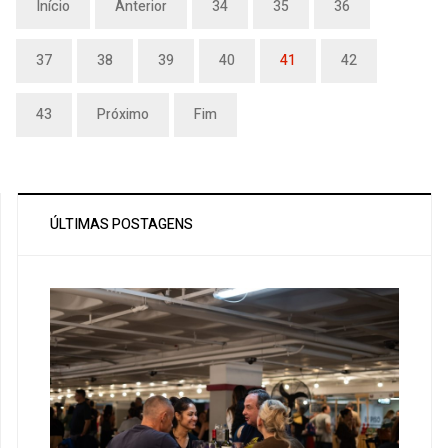
Início
Anterior
34
35
36
37
38
39
40
41
42
43
Próximo
Fim
ÚLTIMAS POSTAGENS