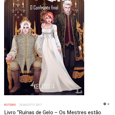
ROTEIRO
25 AGOSTO 2017
EMP
Livro “Ruínas de Gelo – Os Mestres estão