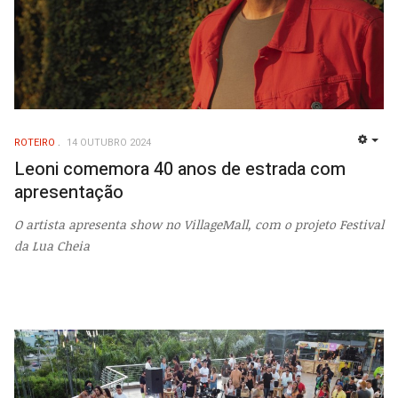
ROTEIRO
14 OUTUBRO 2024
EMP
Leoni comemora 40 anos de estrada com
apresentação
O artista apresenta show no VillageMall, com o projeto Festival
da Lua Cheia