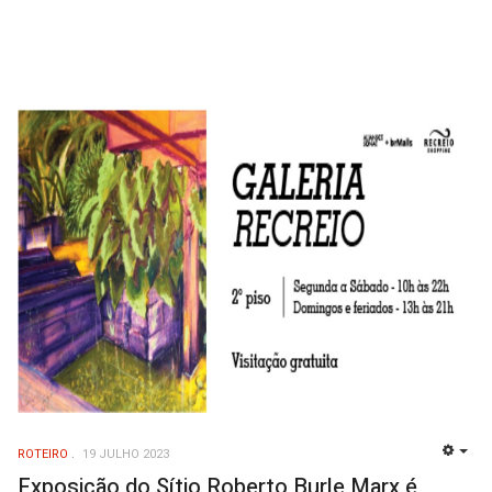
ROTEIRO
19 JULHO 2023
EMP
Exposição do Sítio Roberto Burle Marx é