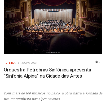
ROTEIRO
31 JULHO 2023
EMP
Orquestra Petrobras Sinfônica apresenta
“Sinfonia Alpina” na Cidade das Artes
Com mais de 100 músicos no palco, a obra narra a jornada de
um montanhista nos Alpes Bávaros