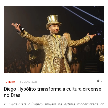
ROTEIRO
13 JULHO 2023
EMP
Diego Hypólito transforma a cultura circense
no Brasil
O medalhista olímpico investe na estreia modernizada do