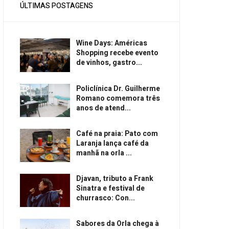
ÚLTIMAS POSTAGENS
Wine Days: Américas
Shopping recebe evento
de vinhos, gastro...
Policlínica Dr. Guilherme
Romano comemora três
anos de atend...
Café na praia: Pato com
Laranja lança café da
manhã na orla ...
Djavan, tributo a Frank
Sinatra e festival de
churrasco: Con...
Sabores da Orla chega à