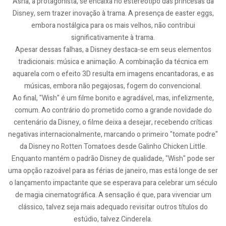
Asha, a protagonista, se encaixa no estereótipo das princesas da
Disney, sem trazer inovação à trama. A presença de easter eggs,
embora nostálgica para os mais velhos, não contribui
significativamente à trama.
Apesar dessas falhas, a Disney destaca-se em seus elementos
tradicionais: música e animação. A combinação da técnica em
aquarela com o efeito 3D resulta em imagens encantadoras, e as
músicas, embora não pegajosas, fogem do convencional.
Ao final, "Wish" é um filme bonito e agradável, mas, infelizmente,
comum. Ao contrário do prometido como a grande novidade do
centenário da Disney, o filme deixa a desejar, recebendo críticas
negativas internacionalmente, marcando o primeiro "tomate podre"
da Disney no Rotten Tomatoes desde Galinho Chicken Little.
Enquanto mantém o padrão Disney de qualidade, "Wish" pode ser
uma opção razoável para as férias de janeiro, mas está longe de ser
o lançamento impactante que se esperava para celebrar um século
de magia cinematográfica. A sensação é que, para vivenciar um
clássico, talvez seja mais adequado revisitar outros títulos do
estúdio, talvez Cinderela.