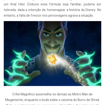
um final feliz. Embora essa fórmula seja familiar, poderia ser
tolerada, dada a intenção de homenagear a história da Disney. No
entanto, a falta de frescor nos personagens agrava a situação.
O Rei Magnífico assemelha-se demais ao Metro Man de
Megamente, enquanto o bode exibe o carisma do Burro de Shrek.