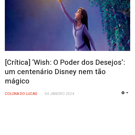
[Crítica] ‘Wish: O Poder dos Desejos’:
um centenário Disney nem tão
mágico
COLUNA DO LUCAS
04 JANEIRO 2024
EMP