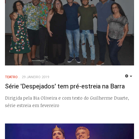
TEATRO
29 JANEIRO 2019
EMP
Série 'Despejados' tem pré-estreia na Barra
Dirigida pela Bia Oliveira e com texto do Guilherme Duarte,
série estreia em fevereiro