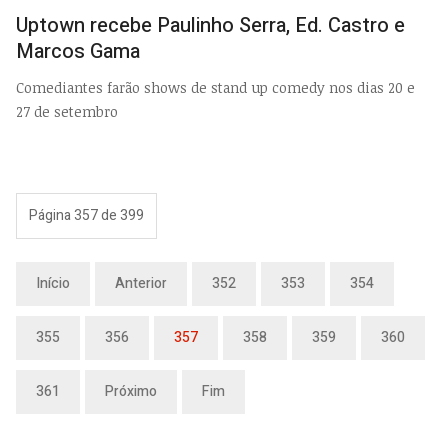
EMP
Uptown recebe Paulinho Serra, Ed. Castro e
Marcos Gama
Comediantes farão shows de stand up comedy nos dias 20 e
27 de setembro
Página 357 de 399
Início
Anterior
352
353
354
355
356
357
358
359
360
361
Próximo
Fim