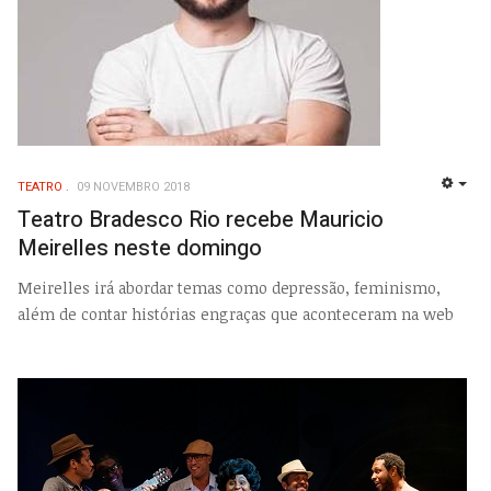
TEATRO
09 NOVEMBRO 2018
EMP
Teatro Bradesco Rio recebe Mauricio
Meirelles neste domingo
Meirelles irá abordar temas como depressão, feminismo,
além de contar histórias engraças que aconteceram na web