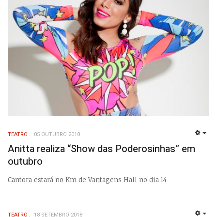
TEATRO
05 OUTUBRO 2018
EMP
Anitta realiza “Show das Poderosinhas” em
outubro
Cantora estará no Km de Vantagens Hall no dia 14
TEATRO
18 SETEMBRO 2018