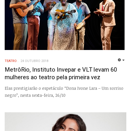
TEATRO
24 OUTUBRO 2018
EMP
MetrôRio, Instituto Invepar e VLT levam 60
mulheres ao teatro pela primeira vez
Elas prestigiarão o espetáculo “Dona Ivone Lara – Um sorriso
negro”, nesta sexta-feira, 26/10