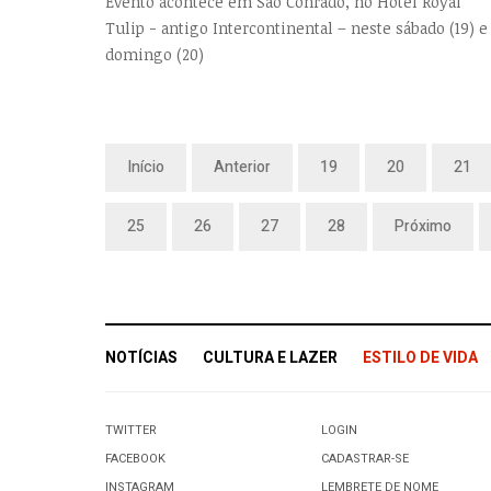
Evento acontece em São Conrado, no Hotel Royal
Tulip - antigo Intercontinental – neste sábado (19) e
domingo (20)
Início
Anterior
19
20
21
25
26
27
28
Próximo
NOTÍCIAS
CULTURA E LAZER
ESTILO DE VIDA
TWITTER
LOGIN
FACEBOOK
CADASTRAR-SE
INSTAGRAM
LEMBRETE DE NOME