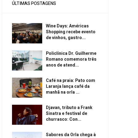
ÚLTIMAS POSTAGENS
Wine Days: Américas
Shopping recebe evento
de vinhos, gastro...
Policlínica Dr. Guilherme
Romano comemora três
anos de atend...
Café na praia: Pato com
Laranja lança café da
manhã na orla ...
Djavan, tributo a Frank
Sinatra e festival de
churrasco: Con...
Sabores da Orla chega à