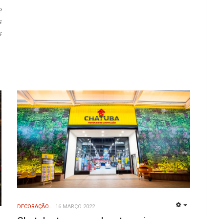
e
s
s
DECORAÇÃO
16 MARÇO 2022
EMPTY