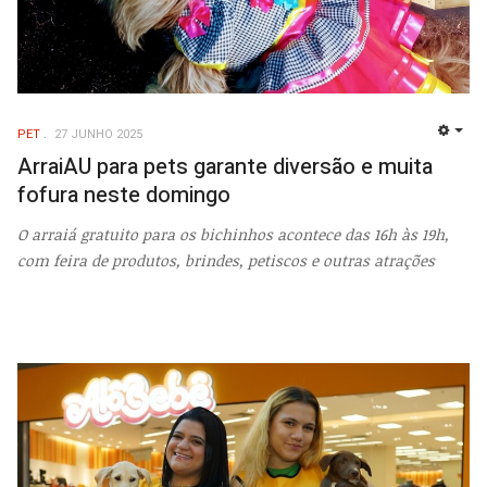
PET
27 JUNHO 2025
EMP
ArraiAU para pets garante diversão e muita
fofura neste domingo
O arraiá gratuito para os bichinhos acontece das 16h às 19h,
com feira de produtos, brindes, petiscos e outras atrações