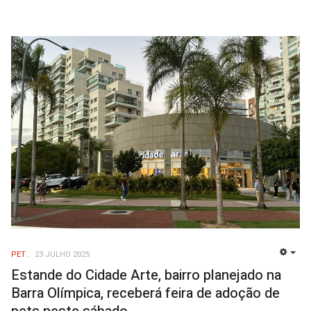
PET
23 JULHO 2025
EMP
Estande do Cidade Arte, bairro planejado na
Barra Olímpica, receberá feira de adoção de