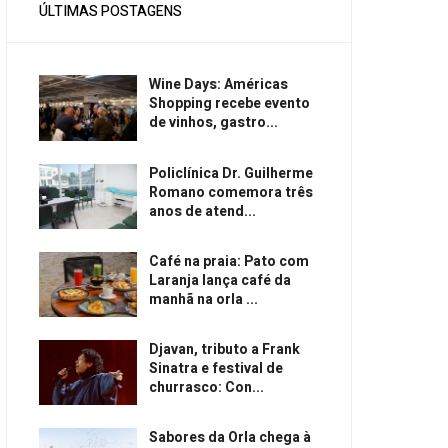
ÚLTIMAS POSTAGENS
Wine Days: Américas
Shopping recebe evento
de vinhos, gastro...
Policlínica Dr. Guilherme
Romano comemora três
anos de atend...
Café na praia: Pato com
Laranja lança café da
manhã na orla ...
Djavan, tributo a Frank
Sinatra e festival de
churrasco: Con...
Sabores da Orla chega à