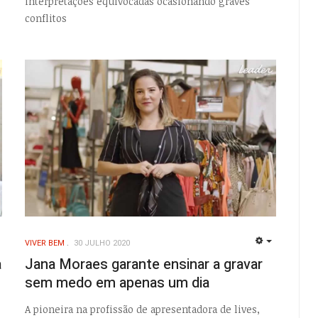
interpretações equivocadas ocasionando graves
conflitos
VIVER BEM
30 JULHO 2020
EMPTY
EMPTY
a
Jana Moraes garante ensinar a gravar
sem medo em apenas um dia
A pioneira na profissão de apresentadora de lives,