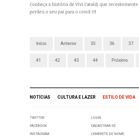
Conheça a história de Vivi Cataldi que recentemente
perdeu o seu pai para o covid-19
Início
Anterior
35
36
37
41
42
43
44
Próximo
NOTÍCIAS
CULTURA E LAZER
ESTILO DE VIDA
TWITTER
LOGIN
FACEBOOK
CADASTRAR-SE
INSTAGRAM
LEMBRETE DE NOME