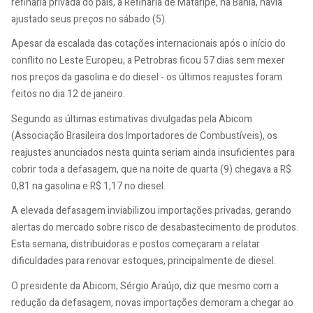
refinaria privada do país, a Refinaria de Mataripe, na Bahia, havia
ajustado seus preços no sábado (5).
Apesar da escalada das cotações internacionais após o início do
conflito no Leste Europeu, a Petrobras ficou 57 dias sem mexer
nos preços da gasolina e do diesel - os últimos reajustes foram
feitos no dia 12 de janeiro.
Segundo as últimas estimativas divulgadas pela Abicom
(Associação Brasileira dos Importadores de Combustíveis), os
reajustes anunciados nesta quinta seriam ainda insuficientes para
cobrir toda a defasagem, que na noite de quarta (9) chegava a R$
0,81 na gasolina e R$ 1,17 no diesel.
A elevada defasagem inviabilizou importações privadas, gerando
alertas do mercado sobre risco de desabastecimento de produtos.
Esta semana, distribuidoras e postos começaram a relatar
dificuldades para renovar estoques, principalmente de diesel.
O presidente da Abicom, Sérgio Araújo, diz que mesmo com a
redução da defasagem, novas importações demoram a chegar ao