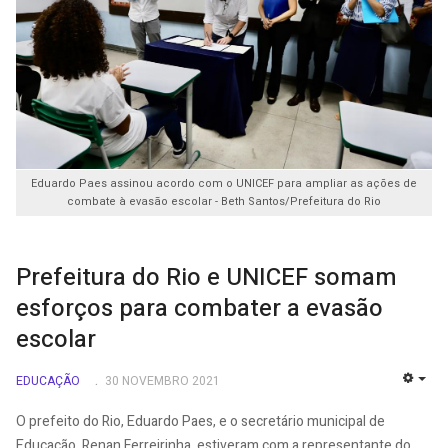
Eduardo Paes assinou acordo com o UNICEF para ampliar as ações de
combate à evasão escolar - Beth Santos/Prefeitura do Rio
Prefeitura do Rio e UNICEF somam
esforços para combater a evasão
escolar
EDUCAÇÃO
30 NOVEMBRO 2021
EMP
O prefeito do Rio, Eduardo Paes, e o secretário municipal de
Educação, Renan Ferreirinha, estiveram com a representante do