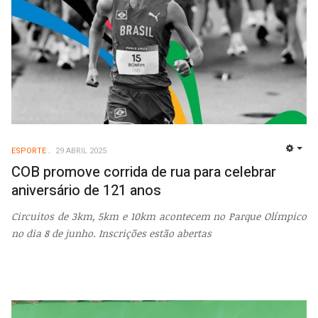
ESPORTE
29 ABRIL 2025
EMP
COB promove corrida de rua para celebrar
aniversário de 121 anos
Circuitos de 3km, 5km e 10km acontecem no Parque Olímpico
no dia 8 de junho. Inscrições estão abertas