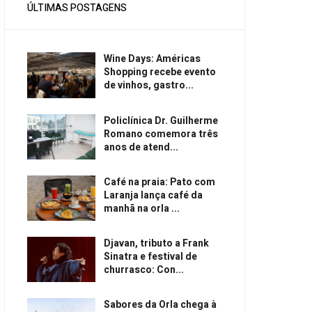
ÚLTIMAS POSTAGENS
Wine Days: Américas
Shopping recebe evento
de vinhos, gastro...
Policlínica Dr. Guilherme
Romano comemora três
anos de atend...
Café na praia: Pato com
Laranja lança café da
manhã na orla ...
Djavan, tributo a Frank
Sinatra e festival de
churrasco: Con...
Sabores da Orla chega à