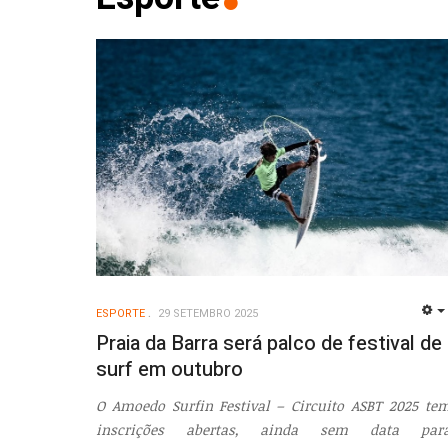
ESPORTE
29 SETEMBRO 2025
Praia da Barra será palco de festival de
surf em outubro
O Amoedo Surfin Festival – Circuito ASBT 2025 te
inscrições abertas, ainda sem data par