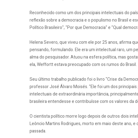
Reconhecido como um dos principais intelectuais do país,
reflexão sobre a democracia e o populismo no Brasil e 
Político Brasileiro", "Por que Democracia" e "Qual democr
Helena Severo, que viveu com ele por 25 anos, afirma que 
pensando, formulando. Ele era um intelectual raro, um p
alma do pesquisador. Atuou na esfera política, mas gost
ela, Weffortt estava preocupado com os rumos do Brasil.
Seu último trabalho publicado foi o livro "Crise da Demo
professor José Álvaro Moisés. "Ele foi um dos principa
intelectuais de extraordinária importância, principalme
brasileira entendesse e contribuísse com os valores da 
O cientista político morre logo depois de outros dois intel
Leôncio Martins Rodrigues, morto em maio deste ano, e 
passada.