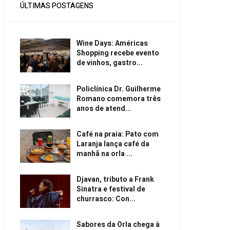
ÚLTIMAS POSTAGENS
Wine Days: Américas
Shopping recebe evento
de vinhos, gastro...
Policlínica Dr. Guilherme
Romano comemora três
anos de atend...
Café na praia: Pato com
Laranja lança café da
manhã na orla ...
Djavan, tributo a Frank
Sinatra e festival de
churrasco: Con...
Sabores da Orla chega à