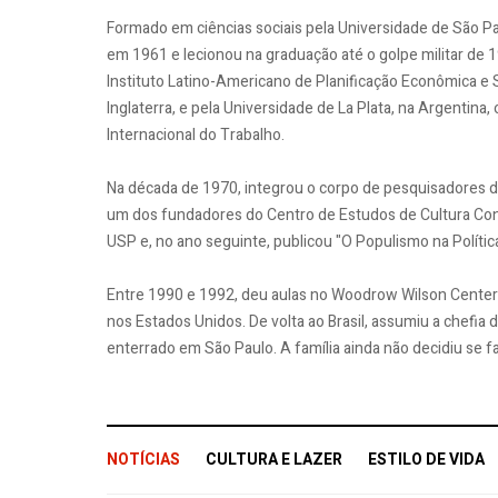
Formado em ciências sociais pela Universidade de São Pa
em 1961 e lecionou na graduação até o golpe militar de 
Instituto Latino-Americano de Planificação Econômica e So
Inglaterra, e pela Universidade de La Plata, na Argenti
Internacional do Trabalho.
Na década de 1970, integrou o corpo de pesquisadores do
um dos fundadores do Centro de Estudos de Cultura Con
USP e, no ano seguinte, publicou "O Populismo na Política 
Entre 1990 e 1992, deu aulas no Woodrow Wilson Center e
nos Estados Unidos. De volta ao Brasil, assumiu a chefia 
enterrado em São Paulo. A família ainda não decidiu se f
NOTÍCIAS
CULTURA E LAZER
ESTILO DE VIDA