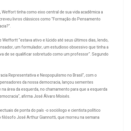
 Weffort tinha como eixo central de sua vida acadêmica a
escreveu livros clássicos como "Formação do Pensamento
acia?".
Weffortt "estava ativo e lúcido até seus últimos dias, lendo,
ensador, um formulador, um estudioso obsessivo que tinha a
ava de se qualificar sobretudo como um professor". Segundo
cracia Representativa e Neopopulismo no Brasil", com o
is pensadores da nossa democracia, lançou sementes
nte na área da esquerda, no chamamento para que a esquerda
democracia", afirma José Álvaro Moisés.
ectuais de ponta do país -o sociólogo e cientista político
o filósofo José Arthur Giannotti, que morreu na semana