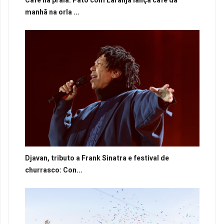
Café na praia: Pato com Laranja lança café da
manhã na orla ...
Djavan, tributo a Frank Sinatra e festival de
churrasco: Con...