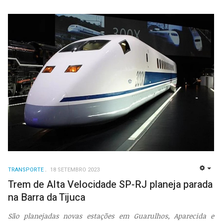
TRANSPORTE
18 SETEMBRO 2023
EMP
Trem de Alta Velocidade SP-RJ planeja parada
na Barra da Tijuca
São planejadas novas estações em Guarulhos, Aparecida e