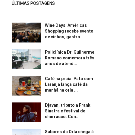
ÚLTIMAS POSTAGENS
Wine Days: Américas
Shopping recebe evento
de vinhos, gastro...
Policlínica Dr. Guilherme
Romano comemora três
anos de atend...
Café na praia: Pato com
Laranja lança café da
manhã na orla ...
Djavan, tributo a Frank
Sinatra e festival de
churrasco: Con...
Sabores da Orla chega à