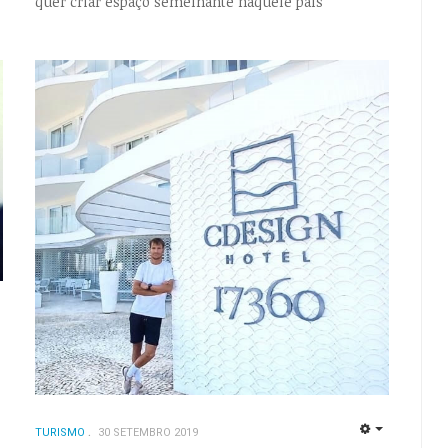
quer criar espaço semelhante naquele país
EMPTY
TURISMO
30 SETEMBRO 2019
EMPTY