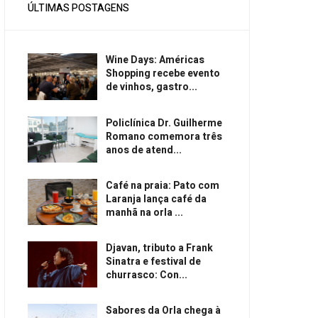
ÚLTIMAS POSTAGENS
Wine Days: Américas
Shopping recebe evento
de vinhos, gastro...
Policlínica Dr. Guilherme
Romano comemora três
anos de atend...
Café na praia: Pato com
Laranja lança café da
manhã na orla ...
Djavan, tributo a Frank
Sinatra e festival de
churrasco: Con...
Sabores da Orla chega à