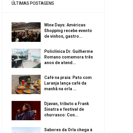
ÚLTIMAS POSTAGENS
Wine Days: Américas
Shopping recebe evento
de vinhos, gastro...
Policlínica Dr. Guilherme
Romano comemora três
anos de atend...
Café na praia: Pato com
Laranja lança café da
manhã na orla ...
Djavan, tributo a Frank
Sinatra e festival de
churrasco: Con...
Sabores da Orla chega à