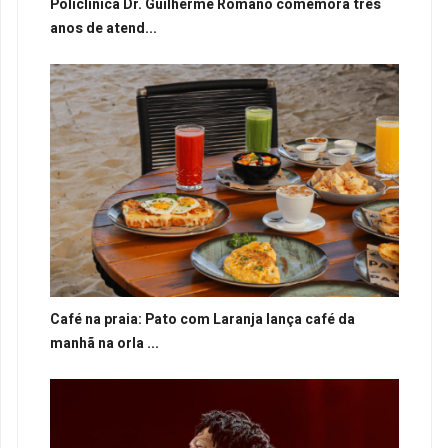
Policlínica Dr. Guilherme Romano comemora três
anos de atend...
Café na praia: Pato com Laranja lança café da
manhã na orla ...