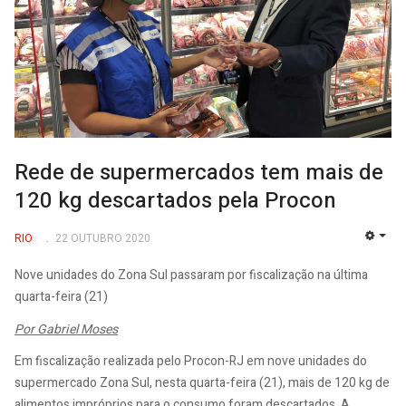
Rede de supermercados tem mais de
120 kg descartados pela Procon
RIO
22 OUTUBRO 2020
EMP
Nove unidades do Zona Sul passaram por fiscalização na última
quarta-feira (21)
Por Gabriel Moses
Em fiscalização realizada pelo Procon-RJ em nove unidades do
supermercado Zona Sul, nesta quarta-feira (21), mais de 120 kg de
alimentos impróprios para o consumo foram descartados. A