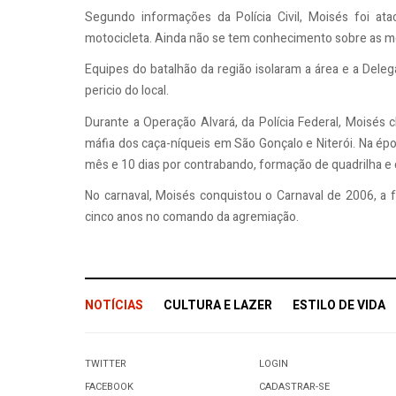
Segundo informações da Polícia Civil, Moisés foi 
motocicleta. Ainda não se tem conhecimento sobre as m
Equipes do batalhão da região isolaram a área e a Delega
pericio do local.
Durante a Operação Alvará, da Polícia Federal, Moisé
máfia dos caça-níqueis em São Gonçalo e Niterói. Na épo
mês e 10 dias por contrabando, formação de quadrilha e 
No carnaval, Moisés conquistou o Carnaval de 2006, a fr
cinco anos no comando da agremiação.
NOTÍCIAS
CULTURA E LAZER
ESTILO DE VIDA
TWITTER
LOGIN
FACEBOOK
CADASTRAR-SE