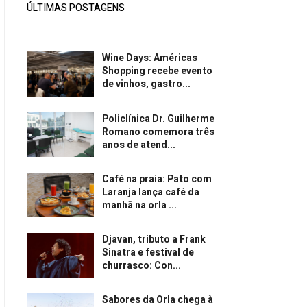
ÚLTIMAS POSTAGENS
Wine Days: Américas
Shopping recebe evento
de vinhos, gastro...
Policlínica Dr. Guilherme
Romano comemora três
anos de atend...
Café na praia: Pato com
Laranja lança café da
manhã na orla ...
Djavan, tributo a Frank
Sinatra e festival de
churrasco: Con...
Sabores da Orla chega à