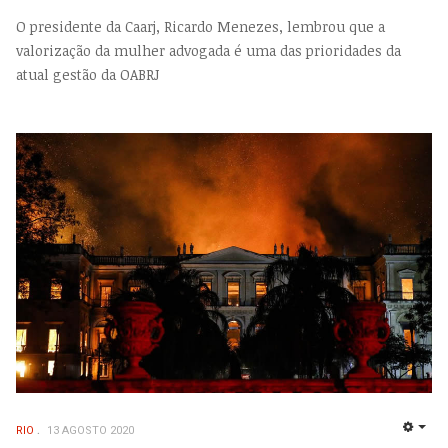
O presidente da Caarj, Ricardo Menezes, lembrou que a
valorização da mulher advogada é uma das prioridades da
atual gestão da OABRJ
RIO
13 AGOSTO 2020
EMP