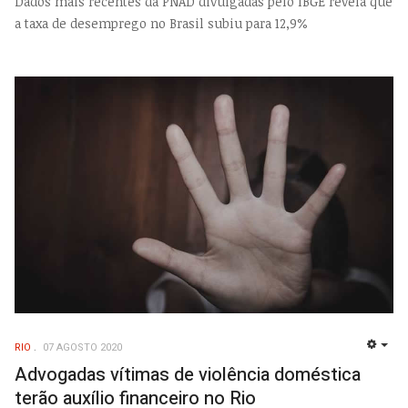
Dados mais recentes da PNAD divulgadas pelo IBGE revela que
a taxa de desemprego no Brasil subiu para 12,9%
RIO
07 AGOSTO 2020
EMP
Advogadas vítimas de violência doméstica
terão auxílio financeiro no Rio