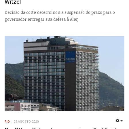
Witzel
Decisão da corte determinou a suspensão do prazo para o
governador entregar sua defesa à Alerj
RIO
03 AGOSTO 2020
EMP