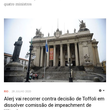
quatro ministros
RIO
28 JULHO 2020
EMP
Alerj vai recorrer contra decisão de Toffoli em
dissolver comissão de impeachment de