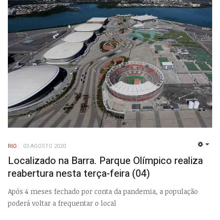
RIO
03 AGOSTO 2020
EMP
Localizado na Barra. Parque Olímpico realiza
reabertura nesta terça-feira (04)
Após 4 meses fechado por conta da pandemia, a população
poderá voltar a frequentar o local