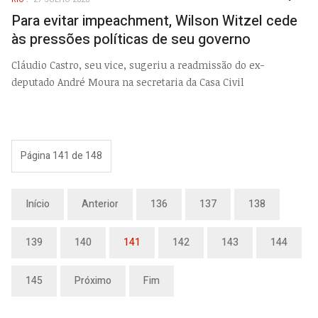
EMP
Para evitar impeachment, Wilson Witzel cede
às pressões políticas de seu governo
Cláudio Castro, seu vice, sugeriu a readmissão do ex-
deputado André Moura na secretaria da Casa Civil
Página 141 de 148
Início
Anterior
136
137
138
139
140
141
142
143
144
145
Próximo
Fim