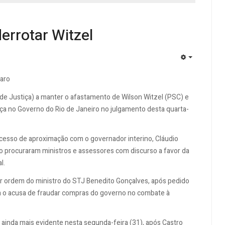
errotar Witzel
EMPTY
naro
 de Justiça) a manter o afastamento de Wilson Witzel (PSC) e
ça no Governo do Rio de Janeiro no julgamento desta quarta-
rocesso de aproximação com o governador interino, Cláudio
no procuraram ministros e assessores com discurso a favor da
l.
por ordem do ministro do STJ Benedito Gonçalves, após pedido
ia o acusa de fraudar compras do governo no combate à
ainda mais evidente nesta segunda-feira (31), após Castro