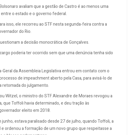
e Bolsonaro avaliam que a gestão de Castro é ao menos uma
, entre o estado e o governo federal.
ara isso, ele recorreu ao STF nesta segunda-feira contra a
overnador do Rio.
uestionam a decisão monocrática de Gonçalves.
o cargo poderia ter ocorrido sem que uma denúncia tenha sido
-Geral da Assembleia Legislativa entrou em contato com o
processo de impeachment aberto pela Casa, para avisá-lo de
a a retomada do julgamento.
tou Witzel, o ministro do STF Alexandre de Moraes revogou a
que Toffoli havia determinado, e deu tração às
overnador eleito em 2018.
nho, estava paralisado desde 27 de julho, quando Toffoli, a
al e ordenou a formação de um novo grupo que respeitasse a