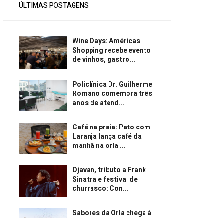
ÚLTIMAS POSTAGENS
Wine Days: Américas
Shopping recebe evento
de vinhos, gastro...
Policlínica Dr. Guilherme
Romano comemora três
anos de atend...
Café na praia: Pato com
Laranja lança café da
manhã na orla ...
Djavan, tributo a Frank
Sinatra e festival de
churrasco: Con...
Sabores da Orla chega à