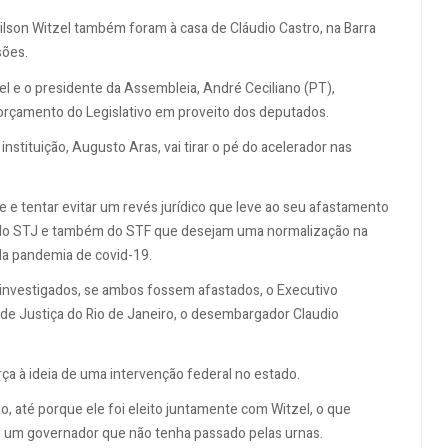
lson Witzel também foram à casa de Cláudio Castro, na Barra
sões.
l e o presidente da Assembleia, André Ceciliano (PT),
orçamento do Legislativo em proveito dos deputados.
nstituição, Augusto Aras, vai tirar o pé do acelerador nas
e e tentar evitar um revés jurídico que leve ao seu afastamento
s do STJ e também do STF que desejam uma normalização na
 da pandemia de covid-19.
nvestigados, se ambos fossem afastados, o Executivo
de Justiça do Rio de Janeiro, o desembargador Claudio
orça à ideia de uma intervenção federal no estado.
, até porque ele foi eleito juntamente com Witzel, o que
 de um governador que não tenha passado pelas urnas.