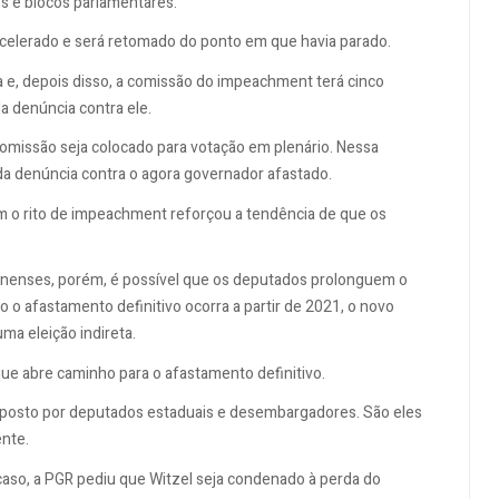
os e blocos parlamentares.
celerado e será retomado do ponto em que havia parado.
a e, depois disso, a comissão do impeachment terá cinco
a denúncia contra ele.
omissão seja colocado para votação em plenário. Nessa
da denúncia contra o agora governador afastado.
om o rito de impeachment reforçou a tendência de que os
minenses, porém, é possível que os deputados prolonguem o
 o afastamento definitivo ocorra a partir de 2021, o novo
ma eleição indireta.
ue abre caminho para o afastamento definitivo.
composto por deputados estaduais e desembargadores. São eles
ente.
caso, a PGR pediu que Witzel seja condenado à perda do