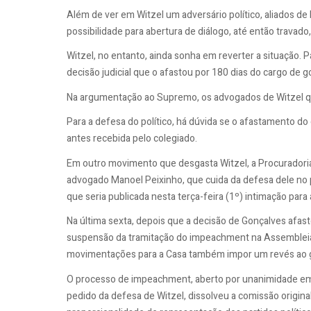
Além de ver em Witzel um adversário político, aliados d
possibilidade para abertura de diálogo, até então travado
Witzel, no entanto, ainda sonha em reverter a situação. P
decisão judicial que o afastou por 180 dias do cargo de g
Na argumentação ao Supremo, os advogados de Witzel q
Para a defesa do político, há dúvida se o afastamento d
antes recebida pelo colegiado.
Em outro movimento que desgasta Witzel, a Procuradoria
advogado Manoel Peixinho, que cuida da defesa dele no 
que seria publicada nesta terça-feira (1º) intimação par
Na última sexta, depois que a decisão de Gonçalves afas
suspensão da tramitação do impeachment na Assembleia, 
movimentações para a Casa também impor um revés ao g
O processo de impeachment, aberto por unanimidade em ju
pedido da defesa de Witzel, dissolveu a comissão origin