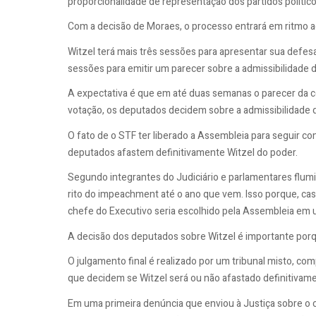
proporcionalidade de representação dos partidos polític
Com a decisão de Moraes, o processo entrará em ritmo a
Witzel terá mais três sessões para apresentar sua defes
sessões para emitir um parecer sobre a admissibilidade d
A expectativa é que em até duas semanas o parecer da c
votação, os deputados decidem sobre a admissibilidade 
O fato de o STF ter liberado a Assembleia para seguir c
deputados afastem definitivamente Witzel do poder.
Segundo integrantes do Judiciário e parlamentares flu
rito do impeachment até o ano que vem. Isso porque, caso
chefe do Executivo seria escolhido pela Assembleia em u
A decisão dos deputados sobre Witzel é importante porq
O julgamento final é realizado por um tribunal misto, 
que decidem se Witzel será ou não afastado definitivam
Em uma primeira denúncia que enviou à Justiça sobre o 