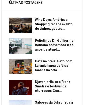
ÚLTIMAS POSTAGENS
Wine Days: Américas
Shopping recebe evento
de vinhos, gastro...
Policlínica Dr. Guilherme
Romano comemora três
anos de atend...
Café na praia: Pato com
Laranja lança café da
manhã na orla ...
Djavan, tributo a Frank
Sinatra e festival de
churrasco: Con...
Sabores da Orla chega à