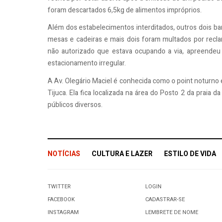
foram descartados 6,5kg de alimentos impróprios.
Além dos estabelecimentos interditados, outros dois ba
mesas e cadeiras e mais dois foram multados por recla
não autorizado que estava ocupando a via, apreendeu
estacionamento irregular.
A Av. Olegário Maciel é conhecida como o point noturno
Tijuca. Ela fica localizada na área do Posto 2 da praia d
públicos diversos.
NOTÍCIAS
CULTURA E LAZER
ESTILO DE VIDA
TWITTER
LOGIN
FACEBOOK
CADASTRAR-SE
INSTAGRAM
LEMBRETE DE NOME