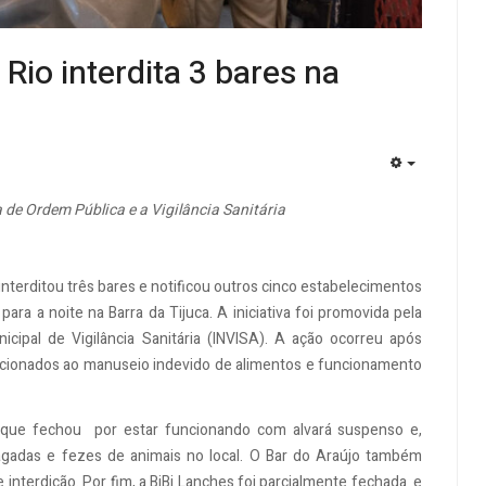
Rio interdita 3 bares na
EMPTY
a de Ordem Pública e a Vigilância Sanitária
o interditou três bares e notificou outros cinco estabelecimentos
ra a noite na Barra da Tijuca. A iniciativa foi promovida pela
cipal de Vigilância Sanitária (INVISA). A ação ocorreu após
lacionados ao manuseio indevido de alimentos e funcionamento
y, que fechou por estar funcionando com alvará suspenso e,
gadas e fezes de animais no local. O Bar do Araújo também
interdição. Por fim, a BiBi Lanches foi parcialmente fechada e