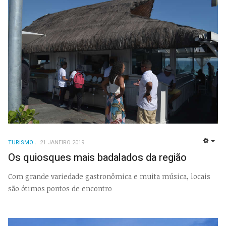
TURISMO
21 JANEIRO 2019
EMP
Os quiosques mais badalados da região
Com grande variedade gastronômica e muita música, locais
são ótimos pontos de encontro