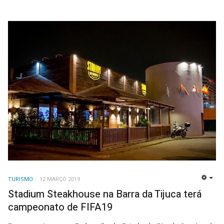
TURISMO
12 MARÇO 2019
EMP
Stadium Steakhouse na Barra da Tijuca terá
campeonato de FIFA19