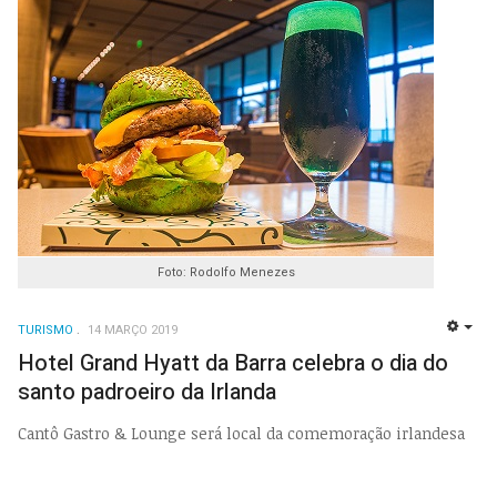
Foto: Rodolfo Menezes
TURISMO
14 MARÇO 2019
EMP
Hotel Grand Hyatt da Barra celebra o dia do
santo padroeiro da Irlanda
Cantô Gastro & Lounge será local da comemoração irlandesa