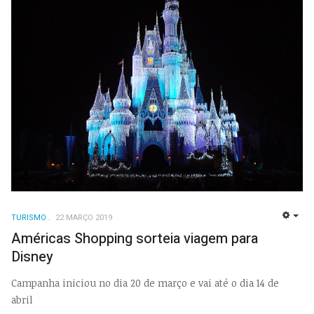
TURISMO
22 MARÇO 2019
EMP
Américas Shopping sorteia viagem para
Disney
Campanha iniciou no dia 20 de março e vai até o dia 14 de
abril