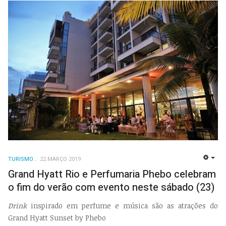
TURISMO
22 MARÇO 2019
EMP
Grand Hyatt Rio e Perfumaria Phebo celebram
o fim do verão com evento neste sábado (23)
Drink
inspirado em perfume e música são as atrações do
Grand Hyatt Sunset by Phebo