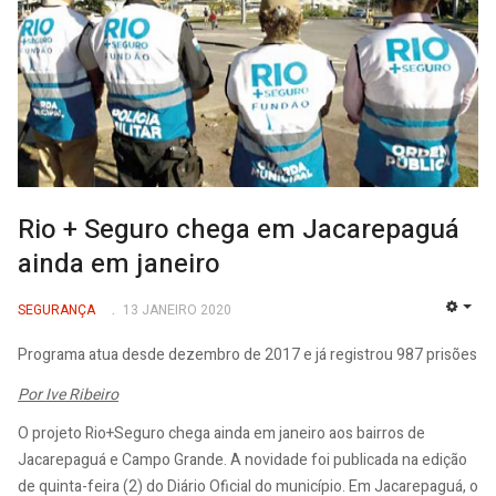
Rio + Seguro chega em Jacarepaguá
ainda em janeiro
SEGURANÇA
13 JANEIRO 2020
EMP
Programa atua desde dezembro de 2017 e já registrou 987 prisões
Por Ive Ribeiro
O projeto Rio+Seguro chega ainda em janeiro aos bairros de
Jacarepaguá e Campo Grande. A novidade foi publicada na edição
de quinta-feira (2) do Diário Oficial do município. Em Jacarepaguá, o