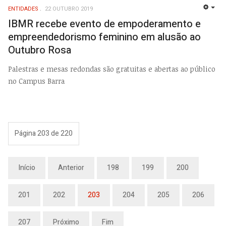
ENTIDADES
22 OUTUBRO 2019
EMP
IBMR recebe evento de empoderamento e
empreendedorismo feminino em alusão ao
Outubro Rosa
Palestras e mesas redondas são gratuitas e abertas ao público
no Campus Barra
Página 203 de 220
Início
Anterior
198
199
200
201
202
203
204
205
206
207
Próximo
Fim