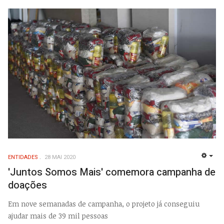
ENTIDADES
28 MAI 2020
EMP
'Juntos Somos Mais' comemora campanha de
doações
Em nove semanadas de campanha, o projeto já conseguiu
ajudar mais de 39 mil pessoas