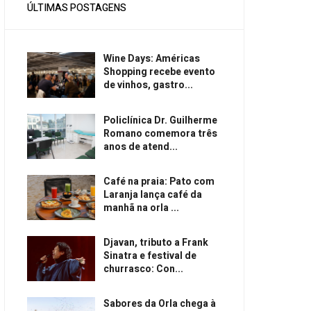
ÚLTIMAS POSTAGENS
Wine Days: Américas
Shopping recebe evento
de vinhos, gastro...
Policlínica Dr. Guilherme
Romano comemora três
anos de atend...
Café na praia: Pato com
Laranja lança café da
manhã na orla ...
Djavan, tributo a Frank
Sinatra e festival de
churrasco: Con...
Sabores da Orla chega à