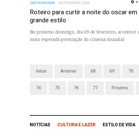
GASTRONOMIA
05 FEVEREIRO 2020
Roteiro para curtir a noite do oscar em
grande estilo
No próximo domingo, dia 09 de fevereiro, acontece 
mais esperada premiação do cinema mundial
Início
Anterior
68
69
70
74
75
76
77
Próximo
NOTÍCIAS
CULTURA E LAZER
ESTILO DE VIDA