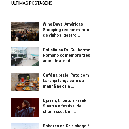
ÚLTIMAS POSTAGENS
Wine Days: Américas
Shopping recebe evento
de vinhos, gastro...
Policlínica Dr. Guilherme
Romano comemora três
anos de atend...
Café na praia: Pato com
Laranja lança café da
manhã na orla ...
Djavan, tributo a Frank
Sinatra e festival de
churrasco: Con...
Sabores da Orla chega à