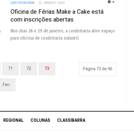
GASTRONOMIA
22 JANEIRO 2020
EMPTY
EMPTY
Oficina de Férias Make a Cake está
com inscrições abertas
a
Nos dias 28 e 29 de janeiro, a confeitaria abre espaço
para oficina de confeitaria infantil
71
72
73
Página 73 de 96
Fim
REGIONAL
COLUNAS
CLASSIBARRA