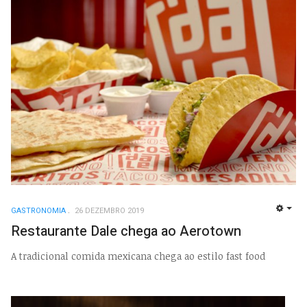
GASTRONOMIA
26 DEZEMBRO 2019
EMP
Restaurante Dale chega ao Aerotown
A tradicional comida mexicana chega ao estilo fast food