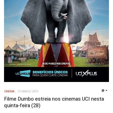
CINEMA
27 MARÇO 2019
EMP
Filme Dumbo estreia nos cinemas UCI nesta
quinta-feira (28)