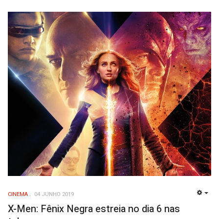
CINEMA
04 JUNHO 2019
EMP
X-Men: Fênix Negra estreia no dia 6 nas