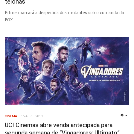
telonas
Filme marcará a despedida dos mutantes sob o comando da
FOX
CINEMA
15 ABRIL 2019
EMP
UCI Cinemas abre venda antecipada para
segunda semana de “Vingadores: Ultimato”